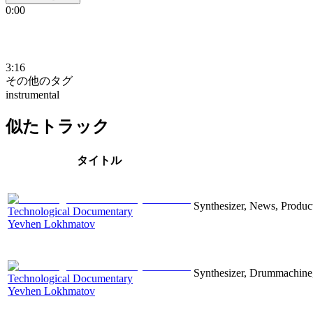
0:00
3:16
その他のタグ
instrumental
似たトラック
タイトル
Synthesizer, News, Producti
Technological Documentary
Yevhen Lokhmatov
Synthesizer, Drummachine, 
Technological Documentary
Yevhen Lokhmatov