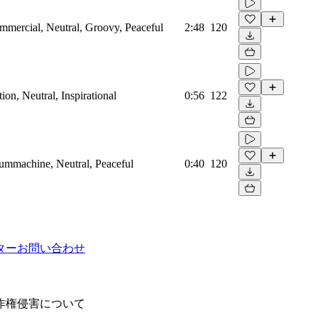
mmercial, Neutral, Groovy, Peaceful
2:48
120
on, Neutral, Inspirational
0:56
122
rummachine, Neutral, Peaceful
0:40
120
ター
お問い合わせ
作権侵害について