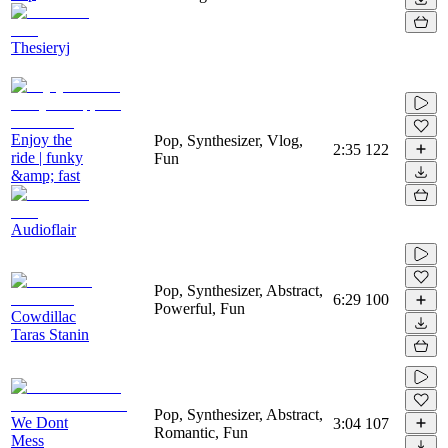
Thesieryj
Enjoy the
Pop, Synthesizer, Vlog,
2:35
122
ride | funky
Fun
&amp; fast
Audioflair
Pop, Synthesizer, Abstract,
6:29
100
Powerful, Fun
Cowdillac
Taras Stanin
Pop, Synthesizer, Abstract,
We Dont
3:04
107
Romantic, Fun
Mess