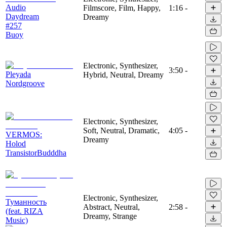
Audio
Filmscore, Film, Happy,
1:16
-
Daydream
Dreamy
#257
Buoy
Electronic, Synthesizer,
3:50
-
Pleyada
Hybrid, Neutral, Dreamy
Nordgroove
Electronic, Synthesizer,
Soft, Neutral, Dramatic,
4:05
-
VERMOS:
Dreamy
Holod
TransistorBudddha
Electronic, Synthesizer,
Туманность
Abstract, Neutral,
2:58
-
(feat. RIZA
Dreamy, Strange
Music)