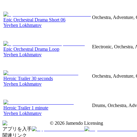
Orchestra, Adventure, 
Epic Orchestral Drama Short 06
Yevhen Lokhmatov
Electronic, Orchestra,
Epic Orchestral Drama Loop
Yevhen Lokhmatov
Orchestra, Adventure, C
Heroic Trailer 30 seconds
Yevhen Lokhmatov
Drums, Orchestra, Adve
Heroic Trailer 1 minute
Yevhen Lokhmatov
©
2026
Jamendo Licensing
アプリを入手
関連リンク