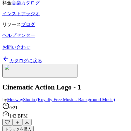
料金
音楽カタログ
インストアラジオ
リソース
ブログ
ヘルプセンター
お問い合わせ
カタログに戻る
Cinematic Action Logo - 1
by
MuswayStudio (Royalty Free Music - Background Music)
0:21
143 BPM
トラックを購入