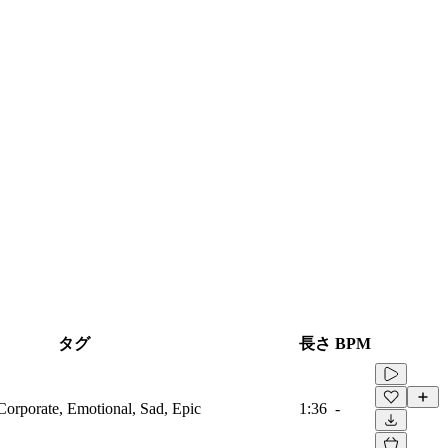
タグ
長さ
BPM
Corporate, Emotional, Sad, Epic
1:36
-