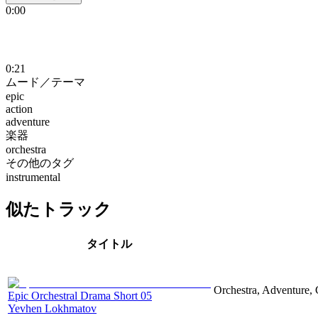
0:00
0:21
ムード／テーマ
epic
action
adventure
楽器
orchestra
その他のタグ
instrumental
似たトラック
タイトル
Orchestra, Adventure, 
Epic Orchestral Drama Short 05
Yevhen Lokhmatov