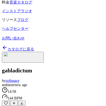
料金
音楽カタログ
インストアラジオ
リソース
ブログ
ヘルプセンター
お問い合わせ
カタログに戻る
gabladictum
by
softspace
ambient/new age
14:58
144 BPM