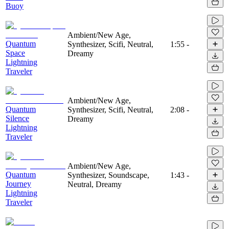
Buoy
Ambient/New Age,
Quantum
Synthesizer, Scifi, Neutral,
1:55
-
Space
Dreamy
Lightning
Traveler
Ambient/New Age,
Quantum
Synthesizer, Scifi, Neutral,
2:08
-
Silence
Dreamy
Lightning
Traveler
Ambient/New Age,
Quantum
Synthesizer, Soundscape,
1:43
-
Journey
Neutral, Dreamy
Lightning
Traveler