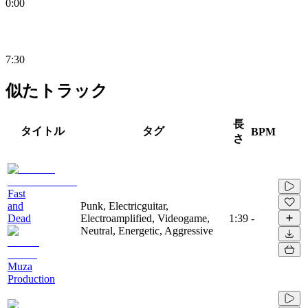
0:00
7:30
似たトラック
長
タイトル
タグ
BPM
さ
Fast
and
Punk, Electricguitar,
Dead
Electroamplified, Videogame,
1:39
-
Neutral, Energetic, Aggressive
Muza
Production