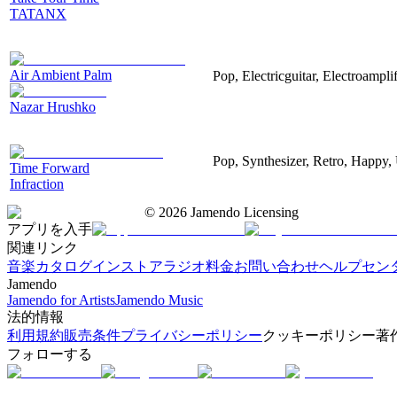
TATANX
Air Ambient Palm
Pop, Electricguitar, Electroamplif
Nazar Hrushko
Pop, Synthesizer, Retro, Happy, 
Time Forward
Infraction
©
2026
Jamendo Licensing
アプリを入手
関連リンク
音楽カタログ
インストアラジオ
料金
お問い合わせ
ヘルプセン
Jamendo
Jamendo for Artists
Jamendo Music
法的情報
利用規約
販売条件
プライバシーポリシー
クッキーポリシー
著
フォローする