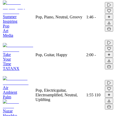
Summer
Pop, Piano, Neutral, Groovy
1:46
-
Inspiring
Pop
Art
Media
Take
Pop, Guitar, Happy
2:00
-
Your
Time
TATANX
Air
Pop, Electricguitar,
Ambient
Electroamplified, Neutral,
1:55
110
Palm
Uplifting
Nazar
Hrushko