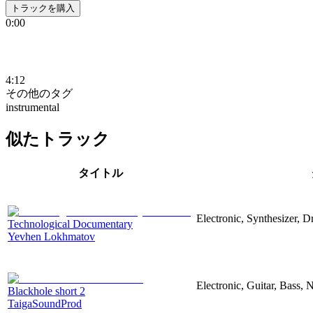
トラックを購入
0:00
4:12
その他のタグ
instrumental
似たトラック
タイトル
Electronic, Synthesizer, 
Technological Documentary
Yevhen Lokhmatov
Electronic, Guitar, Bass, N
Blackhole short 2
TaigaSoundProd