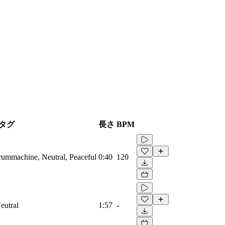
タグ
長さ
BPM
Drummachine, Neutral, Peaceful
0:40
120
eutral
1:57
-