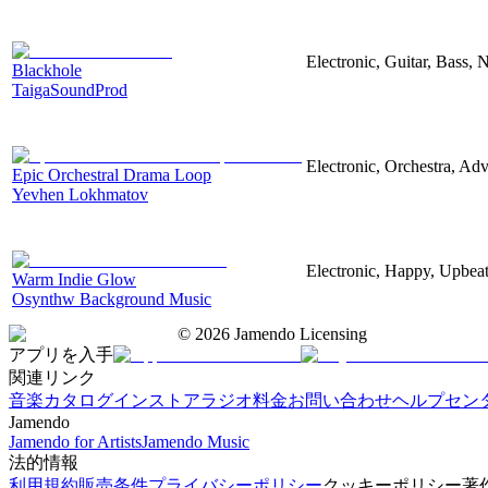
Electronic, Guitar, Bass, N
Blackhole
TaigaSoundProd
Electronic, Orchestra, Ad
Epic Orchestral Drama Loop
Yevhen Lokhmatov
Electronic, Happy, Upbea
Warm Indie Glow
Osynthw Background Music
©
2026
Jamendo Licensing
アプリを入手
関連リンク
音楽カタログ
インストアラジオ
料金
お問い合わせ
ヘルプセン
Jamendo
Jamendo for Artists
Jamendo Music
法的情報
利用規約
販売条件
プライバシーポリシー
クッキーポリシー
著