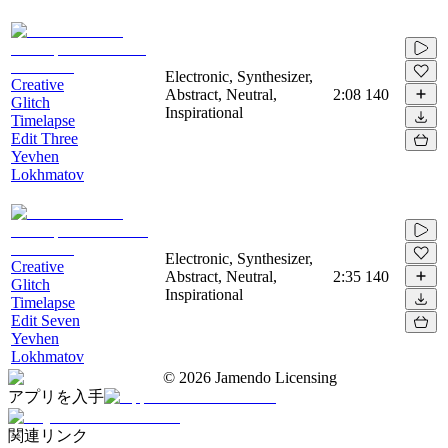
Electronic, Synthesizer,
Creative
Abstract, Neutral,
2:08
140
Glitch
Inspirational
Timelapse
Edit Three
Yevhen
Lokhmatov
Electronic, Synthesizer,
Creative
Abstract, Neutral,
2:35
140
Glitch
Inspirational
Timelapse
Edit Seven
Yevhen
Lokhmatov
©
2026
Jamendo Licensing
アプリを入手
関連リンク