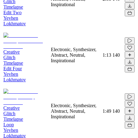
Glitch
Inspirational
Timelapse
Edit Two
Yevhen
Lokhmatov
Electronic, Synthesizer,
Creative
Abstract, Neutral,
1:13
140
Glitch
Inspirational
Timelapse
Edit Four
Yevhen
Lokhmatov
Electronic, Synthesizer,
Creative
Abstract, Neutral,
1:49
140
Glitch
Inspirational
Timelapse
Loop
Yevhen
Lokhmatov