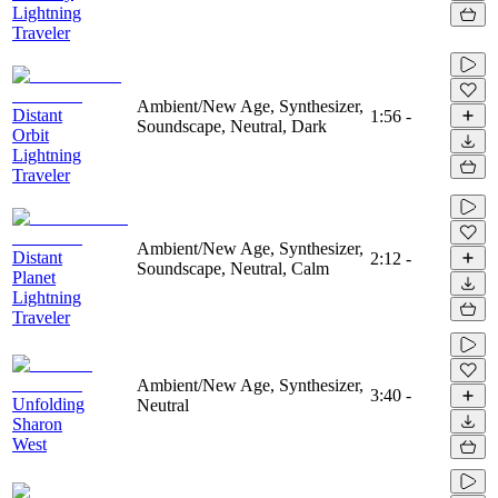
Lightning
Traveler
Ambient/New Age, Synthesizer,
Distant
1:56
-
Soundscape, Neutral, Dark
Orbit
Lightning
Traveler
Ambient/New Age, Synthesizer,
Distant
2:12
-
Soundscape, Neutral, Calm
Planet
Lightning
Traveler
Ambient/New Age, Synthesizer,
3:40
-
Unfolding
Neutral
Sharon
West