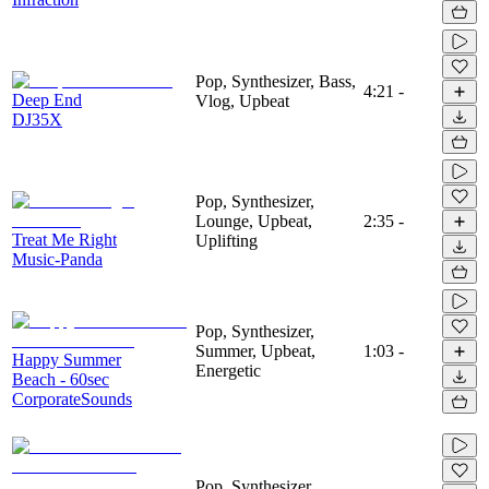
Pop, Synthesizer, Bass,
4:21
-
Deep End
Vlog, Upbeat
DJ35X
Pop, Synthesizer,
Lounge, Upbeat,
2:35
-
Treat Me Right
Uplifting
Music-Panda
Pop, Synthesizer,
Summer, Upbeat,
1:03
-
Happy Summer
Energetic
Beach - 60sec
CorporateSounds
Pop, Synthesizer,