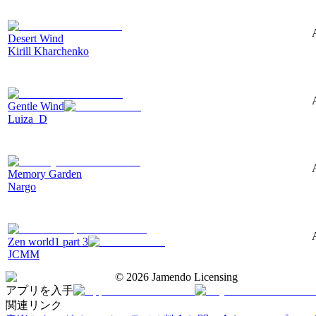
Desert Wind
Kirill Kharchenko
Gentle Wind
Luiza_D
Memory Garden
Nargo
Zen world1 part 3
JCMM
©
2026
Jamendo Licensing
アプリを入手
関連リンク