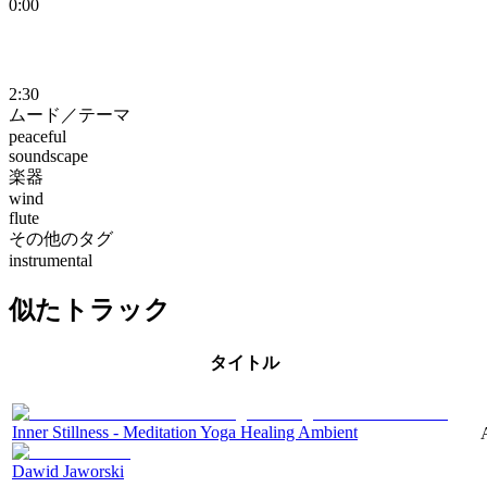
0:00
2:30
ムード／テーマ
peaceful
soundscape
楽器
wind
flute
その他のタグ
instrumental
似たトラック
タイトル
Inner Stillness - Meditation Yoga Healing Ambient
Dawid Jaworski