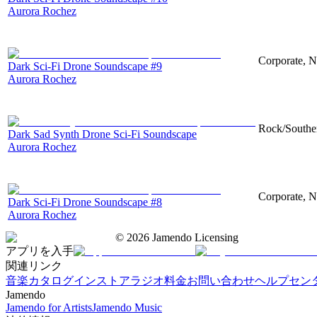
Aurora Rochez
Corporate, N
Dark Sci-Fi Drone Soundscape #9
Aurora Rochez
Rock/Southe
Dark Sad Synth Drone Sci-Fi Soundscape
Aurora Rochez
Corporate, N
Dark Sci-Fi Drone Soundscape #8
Aurora Rochez
©
2026
Jamendo Licensing
アプリを入手
関連リンク
音楽カタログ
インストアラジオ
料金
お問い合わせ
ヘルプセン
Jamendo
Jamendo for Artists
Jamendo Music