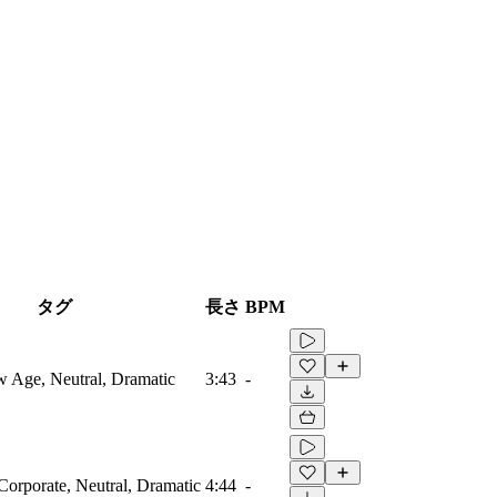
タグ
長さ
BPM
 Age, Neutral, Dramatic
3:43
-
 Corporate, Neutral, Dramatic
4:44
-