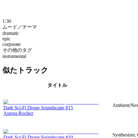
1:30
ムード／テーマ
dramatic
epic
corporate
その他のタグ
instrumental
似たトラック
タイトル
Ambient/New
Dark Sci-Fi Drone Soundscape #15
Aurora Rochez
Synthesizer,
Dark Sci-Fi Drone Soundscape #10