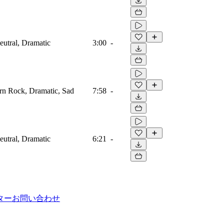
eutral, Dramatic
3:00
-
rn Rock, Dramatic, Sad
7:58
-
eutral, Dramatic
6:21
-
ター
お問い合わせ