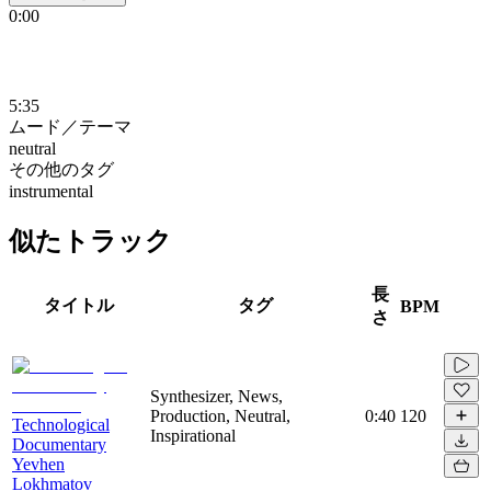
0:00
5:35
ムード／テーマ
neutral
その他のタグ
instrumental
似たトラック
長
タイトル
タグ
BPM
さ
Synthesizer, News,
Production, Neutral,
0:40
120
Technological
Inspirational
Documentary
Yevhen
Lokhmatov