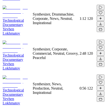
Synthesizer, Drummachine,
Corporate, News, Neutral,
1:12
120
Technological
Inspirational
Documentary
Yevhen
Lokhmatov
Synthesizer, Corporate,
Commercial, Neutral, Groovy,
2:48
120
Technological
Peaceful
Documentary
Yevhen
Lokhmatov
Synthesizer, News,
Production, Neutral,
0:56
122
Technological
Inspirational
Documentary
Yevhen
Lokhmatov