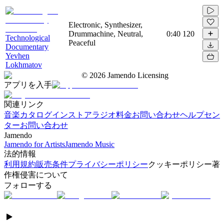
Electronic, Synthesizer,
Drummachine, Neutral,
0:40
120
Technological
Peaceful
Documentary
Yevhen
Lokhmatov
©
2026
Jamendo Licensing
アプリを入手
関連リンク
音楽カタログ
インストアラジオ
料金
お問い合わせ
ヘルプセン
ター
お問い合わせ
Jamendo
Jamendo for Artists
Jamendo Music
法的情報
利用規約
販売条件
プライバシーポリシー
クッキーポリシー
著
作権侵害について
フォローする