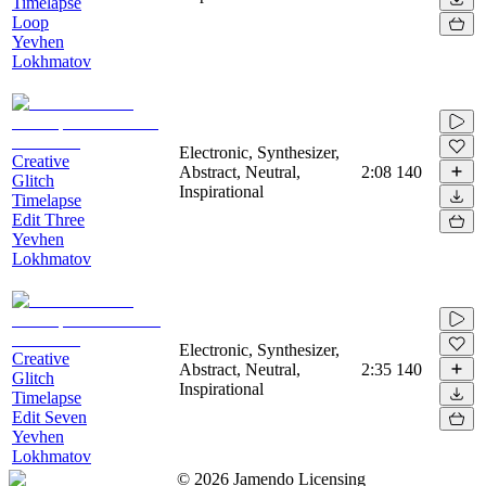
Timelapse
Loop
Yevhen
Lokhmatov
Electronic, Synthesizer,
Creative
Abstract, Neutral,
2:08
140
Glitch
Inspirational
Timelapse
Edit Three
Yevhen
Lokhmatov
Electronic, Synthesizer,
Creative
Abstract, Neutral,
2:35
140
Glitch
Inspirational
Timelapse
Edit Seven
Yevhen
Lokhmatov
©
2026
Jamendo Licensing