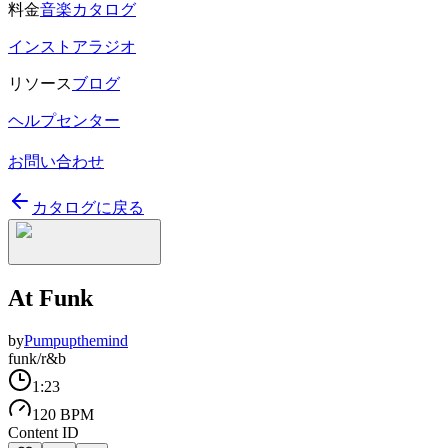
料金
音楽カタログ
インストアラジオ
リソース
ブログ
ヘルプセンター
お問い合わせ
カタログに戻る
At Funk
by
Pumpupthemind
funk/r&b
1:23
120 BPM
Content ID