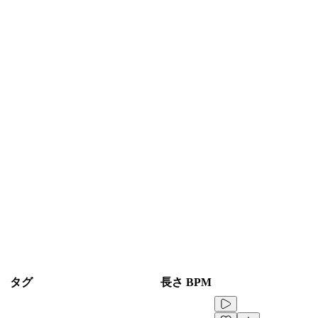
タグ
長さ
BPM