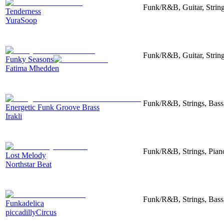
Funk/R&B, Guitar, String
Tenderness
YuraSoop
Funk/R&B, Guitar, String
Funky Seasons
Fatima Mhedden
Funk/R&B, Strings, Bass
Energetic Funk Groove Brass
Irakli
Funk/R&B, Strings, Piano
Lost Melody
Northstar Beat
Funk/R&B, Strings, Bass,
Funkadelica
piccadillyCircus