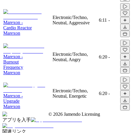
Electronic/Techno,
6:11
-
Marexon -
Neutral, Aggressive
Cardio Reactor
Marexon
Electronic/Techno,
Marexon -
6:20
-
Neutral, Angry
Burnout
Frequency
Marexon
Electronic/Techno,
6:20
-
Marexon -
Neutral, Energetic
Upgrade
Marexon
©
2026
Jamendo Licensing
アプリを入手
関連リンク