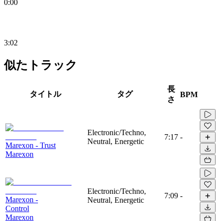
0:00
3:02
似たトラック
長
タイトル
タグ
BPM
さ
Electronic/Techno,
7:17
-
Neutral, Energetic
Marexon - Trust
Marexon
Electronic/Techno,
7:09
-
Marexon -
Neutral, Energetic
Control
Marexon