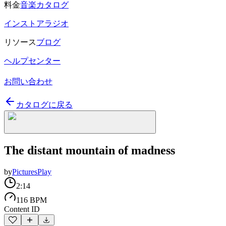
料金
音楽カタログ
インストアラジオ
リソース
ブログ
ヘルプセンター
お問い合わせ
カタログに戻る
The distant mountain of madness
by
PicturesPlay
2:14
116 BPM
Content ID