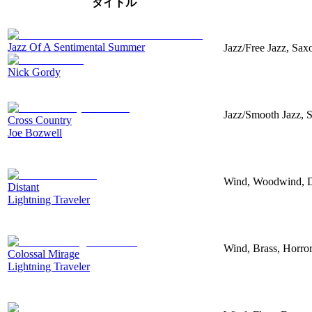
タイトル
Jazz Of A Sentimental Summer
Jazz/Free Jazz, Sax
Nick Gordy
Jazz/Smooth Jazz, S
Cross Country
Joe Bozwell
Wind, Woodwind, Do
Distant
Lightning Traveler
Wind, Brass, Horror
Colossal Mirage
Lightning Traveler