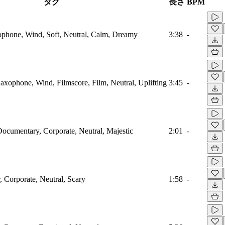
タグ
長さ
BPM
ophone, Wind, Soft, Neutral, Calm, Dreamy
3:38
-
axophone, Wind, Filmscore, Film, Neutral, Uplifting
3:45
-
cumentary, Corporate, Neutral, Majestic
2:01
-
, Corporate, Neutral, Scary
1:58
-