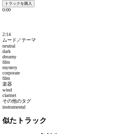
トラックを購入
0:00
2:14
ムード／テーマ
neutral
dark
dreamy
film
mystery
corporate
film
楽器
wind
clarinet
その他のタグ
instrumental
似たトラック