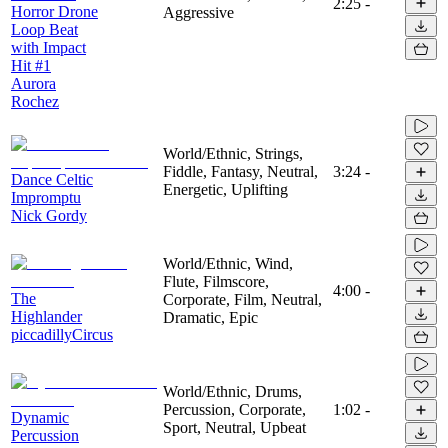
2:25
-
Horror Drone
Aggressive
Loop Beat
with Impact
Hit #1
Aurora
Rochez
World/Ethnic, Strings,
Fiddle, Fantasy, Neutral,
3:24
-
Dance Celtic
Energetic, Uplifting
Impromptu
Nick Gordy
World/Ethnic, Wind,
Flute, Filmscore,
4:00
-
The
Corporate, Film, Neutral,
Highlander
Dramatic, Epic
piccadillyCircus
World/Ethnic, Drums,
Percussion, Corporate,
1:02
-
Dynamic
Sport, Neutral, Upbeat
Percussion