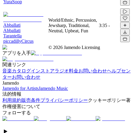
YuraSoop
World/Ethnic, Percussion,
Abballati
Jewsharp, Traditional,
3:35
-
Abballati
Neutral, Upbeat, Fun
Tarantella
piccadillyCircus
©
2026
Jamendo Licensing
アプリを入手
関連リンク
音楽カタログ
インストアラジオ
料金
お問い合わせ
ヘルプセン
ター
お問い合わせ
Jamendo
Jamendo for Artists
Jamendo Music
法的情報
利用規約
販売条件
プライバシーポリシー
クッキーポリシー
著
作権侵害について
フォローする