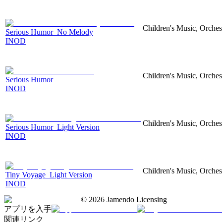
Children's Music, Orches
Serious Humor_No Melody
INOD
Children's Music, Orches
Serious Humor
INOD
Children's Music, Orches
Serious Humor_Light Version
INOD
Children's Music, Orches
Tiny Voyage_Light Version
INOD
©
2026
Jamendo Licensing
アプリを入手
関連リンク