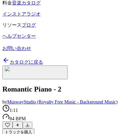
料金
音楽カタログ
インストアラジオ
リソース
ブログ
ヘルプセンター
お問い合わせ
カタログに戻る
Romantic Piano - 2
by
MuswayStudio (Royalty Free Music - Background Music)
1:11
84 BPM
トラックを購入