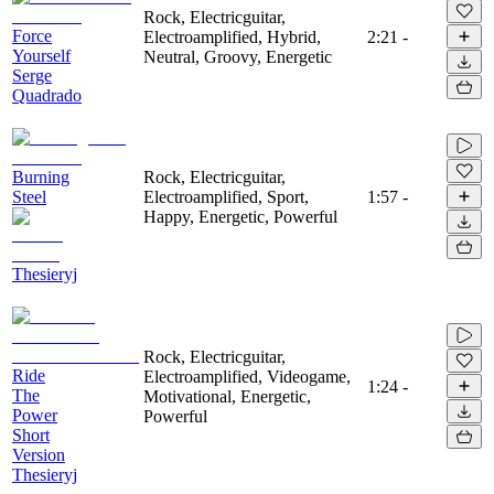
Rock, Electricguitar,
Force
Electroamplified, Hybrid,
2:21
-
Yourself
Neutral, Groovy, Energetic
Serge
Quadrado
Burning
Rock, Electricguitar,
Steel
Electroamplified, Sport,
1:57
-
Happy, Energetic, Powerful
Thesieryj
Rock, Electricguitar,
Ride
Electroamplified, Videogame,
1:24
-
The
Motivational, Energetic,
Power
Powerful
Short
Version
Thesieryj