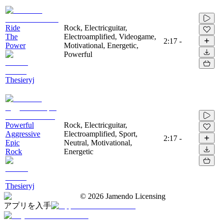
Ride
Rock, Electricguitar,
The
Electroamplified, Videogame,
2:17
-
Power
Motivational, Energetic,
Powerful
Thesieryj
Powerful
Rock, Electricguitar,
Aggressive
Electroamplified, Sport,
2:17
-
Epic
Neutral, Motivational,
Rock
Energetic
Thesieryj
©
2026
Jamendo Licensing
アプリを入手