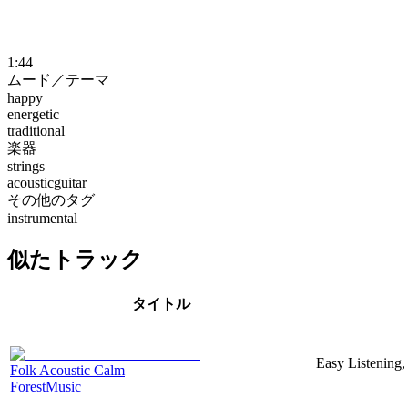
1:44
ムード／テーマ
happy
energetic
traditional
楽器
strings
acousticguitar
その他のタグ
instrumental
似たトラック
タイトル
Easy Listening,
Folk Acoustic Calm
ForestMusic