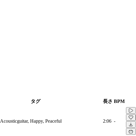
タグ
長さ
BPM
 Acousticguitar, Happy, Peaceful
2:06
-