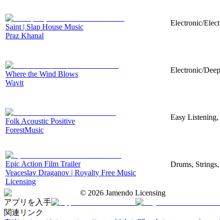
Electronic/Elec
Saint | Slap House Music
Praz Khanal
Electronic/Deep
Where the Wind Blows
Wavit
Easy Listening,
Folk Acoustic Positive
ForestMusic
Epic Action Film Trailer
Drums, Strings,
Veaceslav Draganov | Royalty Free Music
Licensing
©
2026
Jamendo Licensing
アプリを入手
関連リンク