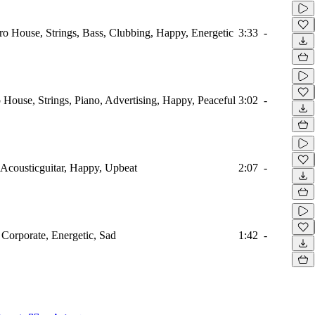
tro House, Strings, Bass, Clubbing, Happy, Energetic
3:33
-
 House, Strings, Piano, Advertising, Happy, Peaceful
3:02
-
 Acousticguitar, Happy, Upbeat
2:07
-
 Corporate, Energetic, Sad
1:42
-