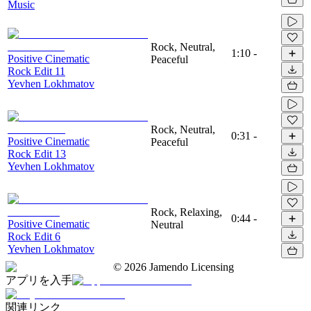
Music
Rock, Neutral,
1:10
-
Positive Cinematic
Peaceful
Rock Edit 11
Yevhen Lokhmatov
Rock, Neutral,
0:31
-
Positive Cinematic
Peaceful
Rock Edit 13
Yevhen Lokhmatov
Rock, Relaxing,
0:44
-
Positive Cinematic
Neutral
Rock Edit 6
Yevhen Lokhmatov
©
2026
Jamendo Licensing
アプリを入手
関連リンク