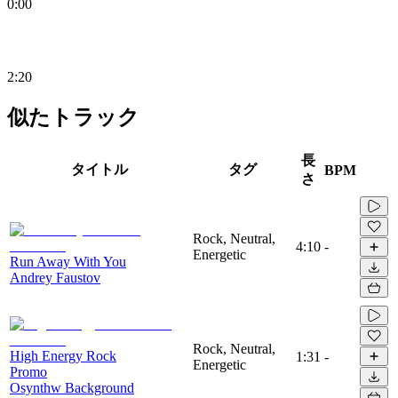
0:00
2:20
似たトラック
長
タイトル
タグ
BPM
さ
Rock, Neutral,
4:10
-
Energetic
Run Away With You
Andrey Faustov
Rock, Neutral,
High Energy Rock
1:31
-
Energetic
Promo
Osynthw Background