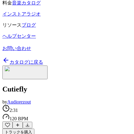
料金
音楽カタログ
インストアラジオ
リソース
ブログ
ヘルプセンター
お問い合わせ
カタログに戻る
Cutiefly
by
Audiorezout
2:31
120 BPM
トラックを購入