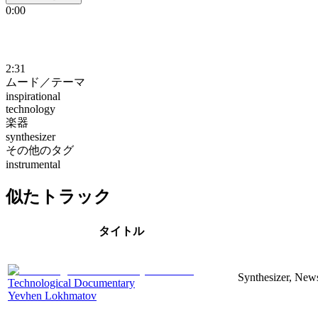
0:00
2:31
ムード／テーマ
inspirational
technology
楽器
synthesizer
その他のタグ
instrumental
似たトラック
タイトル
Synthesizer, News
Technological Documentary
Yevhen Lokhmatov