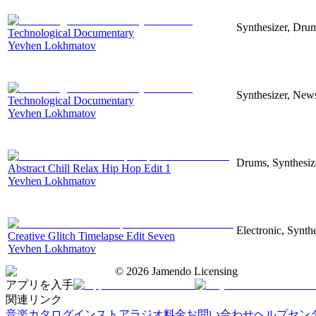
Synthesizer, Drum
Technological Documentary
Yevhen Lokhmatov
Synthesizer, News
Technological Documentary
Yevhen Lokhmatov
Drums, Synthesize
Abstract Chill Relax Hip Hop Edit 1
Yevhen Lokhmatov
Electronic, Synthe
Creative Glitch Timelapse Edit Seven
Yevhen Lokhmatov
©
2026
Jamendo Licensing
アプリを入手
関連リンク
音楽カタログ
インストアラジオ
料金
お問い合わせ
ヘルプセン