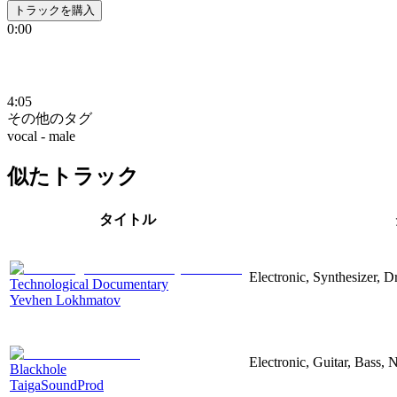
トラックを購入
0:00
4:05
その他のタグ
vocal - male
似たトラック
タイトル
Electronic, Synthesizer, 
Technological Documentary
Yevhen Lokhmatov
Electronic, Guitar, Bass, N
Blackhole
TaigaSoundProd