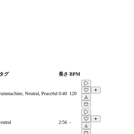
タグ
長さ
BPM
Drummachine, Neutral, Peaceful
0:40
120
eutral
2:56
-