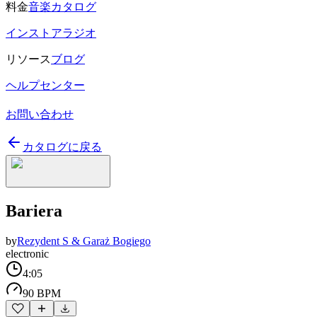
料金
音楽カタログ
インストアラジオ
リソース
ブログ
ヘルプセンター
お問い合わせ
カタログに戻る
Bariera
by
Rezydent S & Garaż Bogiego
electronic
4:05
90 BPM