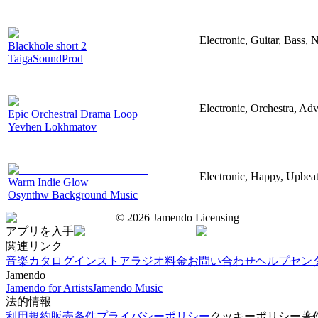
Electronic, Guitar, Bass, N
Blackhole short 2
TaigaSoundProd
Electronic, Orchestra, Ad
Epic Orchestral Drama Loop
Yevhen Lokhmatov
Electronic, Happy, Upbea
Warm Indie Glow
Osynthw Background Music
©
2026
Jamendo Licensing
アプリを入手
関連リンク
音楽カタログ
インストアラジオ
料金
お問い合わせ
ヘルプセン
Jamendo
Jamendo for Artists
Jamendo Music
法的情報
利用規約
販売条件
プライバシーポリシー
クッキーポリシー
著