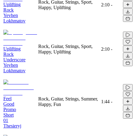
Rock, Guitar, Strings, Sport,
Uplifting
2:10
-
Happy, Uplifting
Rock
Yevhen
Lokhmatov
Rock, Guitar, Strings, Sport,
Uplifting
2:10
-
Happy, Uplifting
Rock
Underscore
Yevhen
Lokhmatov
Feel
Rock, Guitar, Strings, Summer,
1:44
-
Good
Happy, Fun
Promo
Short
01
Thesieryj