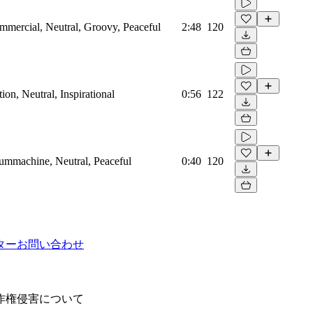
mmercial, Neutral, Groovy, Peaceful
2:48
120
on, Neutral, Inspirational
0:56
122
rummachine, Neutral, Peaceful
0:40
120
ター
お問い合わせ
作権侵害について