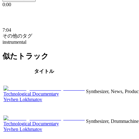
0:00
7:04
その他のタグ
instrumental
似たトラック
タイトル
Synthesizer, News, Producti
Technological Documentary
Yevhen Lokhmatov
Synthesizer, Drummachine, 
Technological Documentary
Yevhen Lokhmatov