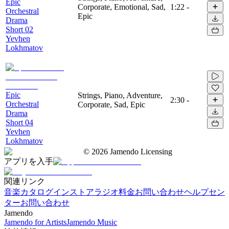
Epic
Corporate, Emotional, Sad,
1:22
-
Orchestral
Epic
Drama
Short 02
Yevhen
Lokhmatov
Epic
Strings, Piano, Adventure,
2:30
-
Orchestral
Corporate, Sad, Epic
Drama
Short 04
Yevhen
Lokhmatov
©
2026
Jamendo Licensing
アプリを入手
関連リンク
音楽カタログ
インストアラジオ
料金
お問い合わせ
ヘルプセン
ター
お問い合わせ
Jamendo
Jamendo for Artists
Jamendo Music