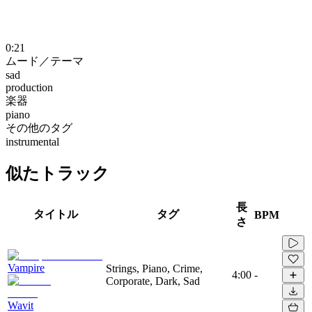
0:21
ムード／テーマ
sad
production
楽器
piano
その他のタグ
instrumental
似たトラック
長
タイトル
タグ
BPM
さ
Vampire
Strings, Piano, Crime,
4:00
-
Corporate, Dark, Sad
Wavit