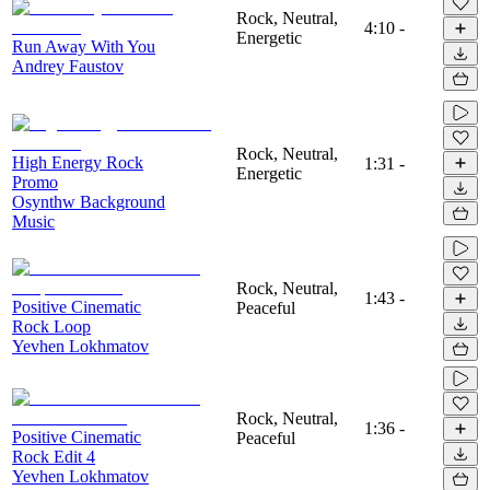
Rock, Neutral,
4:10
-
Energetic
Run Away With You
Andrey Faustov
Rock, Neutral,
High Energy Rock
1:31
-
Energetic
Promo
Osynthw Background
Music
Rock, Neutral,
1:43
-
Positive Cinematic
Peaceful
Rock Loop
Yevhen Lokhmatov
Rock, Neutral,
1:36
-
Positive Cinematic
Peaceful
Rock Edit 4
Yevhen Lokhmatov