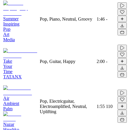
Summer
Pop, Piano, Neutral, Groovy
1:46
-
Inspiring
Pop
Art
Media
Take
Pop, Guitar, Happy
2:00
-
Your
Time
TATANX
Air
Pop, Electricguitar,
Ambient
Electroamplified, Neutral,
1:55
110
Palm
Uplifting
Nazar
Hrushko