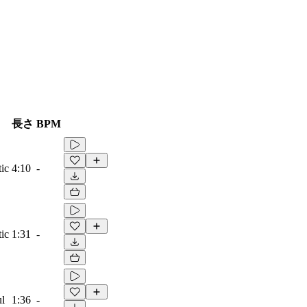
長さ
BPM
ic
4:10
-
ic
1:31
-
ul
1:36
-