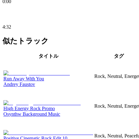
0:00
4:32
似たトラック
タイトル
タグ
Rock, Neutral, Energet
Run Away With You
Andrey Faustov
Rock, Neutral, Energet
High Energy Rock Promo
Osynthw Background Music
Rock, Neutral, Peacef
Positive Cinematic Rock Edit 10