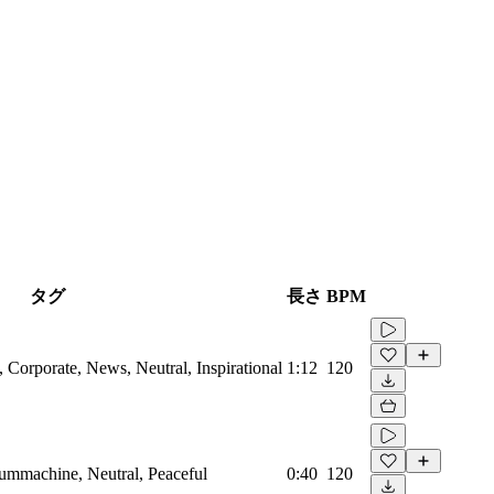
タグ
長さ
BPM
Corporate, News, Neutral, Inspirational
1:12
120
rummachine, Neutral, Peaceful
0:40
120