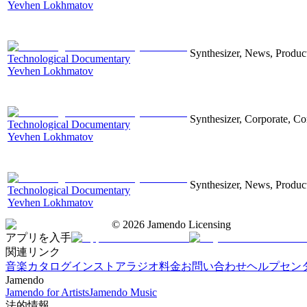
Yevhen Lokhmatov
Synthesizer, News, Producti
Technological Documentary
Yevhen Lokhmatov
Synthesizer, Corporate, Co
Technological Documentary
Yevhen Lokhmatov
Synthesizer, News, Producti
Technological Documentary
Yevhen Lokhmatov
©
2026
Jamendo Licensing
アプリを入手
関連リンク
音楽カタログ
インストアラジオ
料金
お問い合わせ
ヘルプセン
Jamendo
Jamendo for Artists
Jamendo Music
法的情報