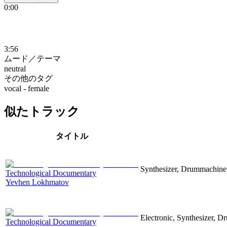
0:00
3:56
ムード／テーマ
neutral
その他のタグ
vocal - female
似たトラック
タイトル
Synthesizer, Drummachine, 
Technological Documentary
Yevhen Lokhmatov
Electronic, Synthesizer, D
Technological Documentary