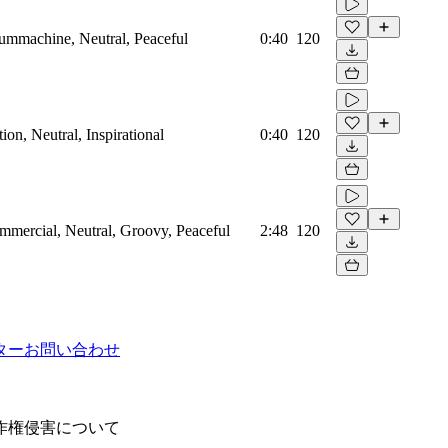
rummachine, Neutral, Peaceful
0:40
120
on, Neutral, Inspirational
0:40
120
mmercial, Neutral, Groovy, Peaceful
2:48
120
ター
お問い合わせ
作権侵害について