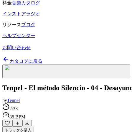
料金
音楽カタログ
インストアラジオ
リソース
ブログ
ヘルプセンター
お問い合わせ
カタログに戻る
Tenpel - El método Silencio - 04 - Desayu
by
Tenpel
2:33
85 BPM
トラックを購入