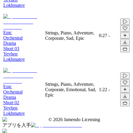
Lokhmatov
Epic
Strings, Piano, Adventure,
0:27
-
Orchestral
Corporate, Sad, Epic
Drama
Short 03
Yevhen
Lokhmatov
Strings, Piano, Adventure,
Epic
Corporate, Emotional, Sad,
1:22
-
Orchestral
Epic
Drama
Short 02
Yevhen
Lokhmatov
©
2026
Jamendo Licensing
アプリを入手