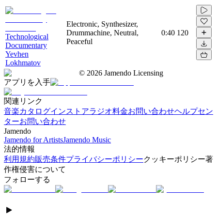
Electronic, Synthesizer,
Drummachine, Neutral,
0:40
120
Technological
Peaceful
Documentary
Yevhen
Lokhmatov
©
2026
Jamendo Licensing
アプリを入手
関連リンク
音楽カタログ
インストアラジオ
料金
お問い合わせ
ヘルプセン
ター
お問い合わせ
Jamendo
Jamendo for Artists
Jamendo Music
法的情報
利用規約
販売条件
プライバシーポリシー
クッキーポリシー
著
作権侵害について
フォローする