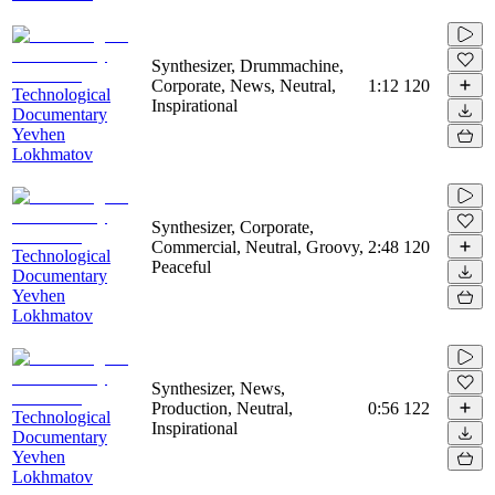
Synthesizer, Drummachine,
Corporate, News, Neutral,
1:12
120
Technological
Inspirational
Documentary
Yevhen
Lokhmatov
Synthesizer, Corporate,
Commercial, Neutral, Groovy,
2:48
120
Technological
Peaceful
Documentary
Yevhen
Lokhmatov
Synthesizer, News,
Production, Neutral,
0:56
122
Technological
Inspirational
Documentary
Yevhen
Lokhmatov