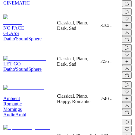
CINEMATIC
Classical, Piano,
3:34
-
NO FACE
Dark, Sad
GLASS
Datho'SoundSphere
Classical, Piano,
2:56
-
LET GO
Dark, Sad
Datho'SoundSphere
Classical, Piano,
Ambient
2:49
-
Happy, Romantic
Romantic
Mornings
AudioAmbi