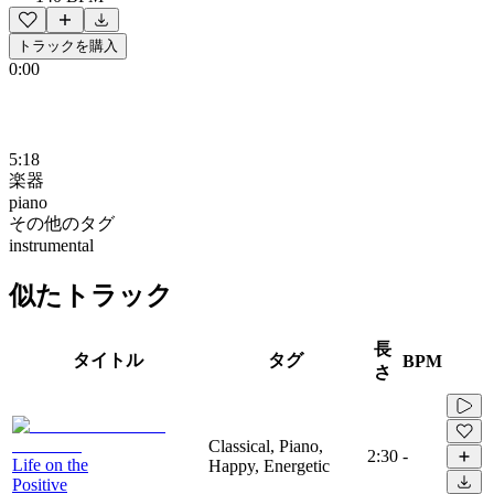
トラックを購入
0:00
5:18
楽器
piano
その他のタグ
instrumental
似たトラック
長
タイトル
タグ
BPM
さ
Classical, Piano,
2:30
-
Life on the
Happy, Energetic
Positive