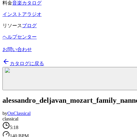
料金
音楽カタログ
インストアラジオ
リソース
ブログ
ヘルプセンター
お問い合わせ
カタログに戻る
alessandro_deljavan_mozart_family_nan
by
OnClassical
classical
5:18
140 BPM