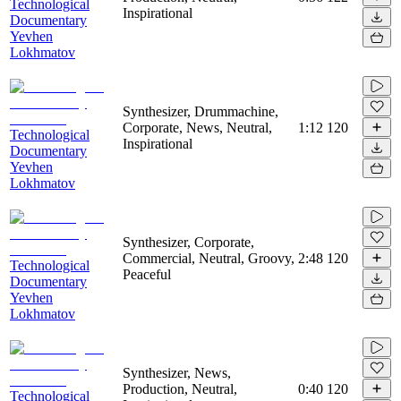
Technological
Inspirational
Documentary
Yevhen
Lokhmatov
Synthesizer, Drummachine,
Corporate, News, Neutral,
1:12
120
Technological
Inspirational
Documentary
Yevhen
Lokhmatov
Synthesizer, Corporate,
Commercial, Neutral, Groovy,
2:48
120
Technological
Peaceful
Documentary
Yevhen
Lokhmatov
Synthesizer, News,
Production, Neutral,
0:40
120
Technological