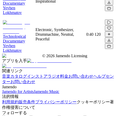
Inspirational
Documentary
Yevhen
Lokhmatov
Electronic, Synthesizer,
Drummachine, Neutral,
0:40
120
Technological
Peaceful
Documentary
Yevhen
Lokhmatov
©
2026
Jamendo Licensing
アプリを入手
関連リンク
音楽カタログ
インストアラジオ
料金
お問い合わせ
ヘルプセン
ター
お問い合わせ
Jamendo
Jamendo for Artists
Jamendo Music
法的情報
利用規約
販売条件
プライバシーポリシー
クッキーポリシー
著
作権侵害について
フォローする