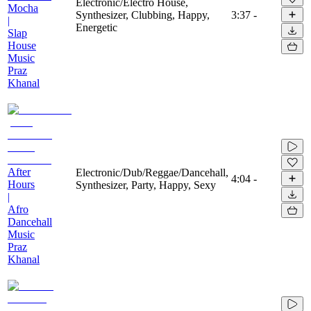
Electronic/Electro House,
Mocha
Synthesizer, Clubbing, Happy,
3:37
-
|
Energetic
Slap
House
Music
Praz
Khanal
After
Electronic/Dub/Reggae/Dancehall,
4:04
-
Hours
Synthesizer, Party, Happy, Sexy
|
Afro
Dancehall
Music
Praz
Khanal