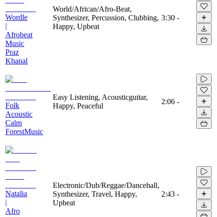
World/African/Afro-Beat,
Wordle
Synthesizer, Percussion, Clubbing,
3:30
-
|
Happy, Upbeat
Afrobeat
Music
Praz
Khanal
Easy Listening, Acousticguitar,
2:06
-
Folk
Happy, Peaceful
Acoustic
Calm
ForestMusic
Electronic/Dub/Reggae/Dancehall,
Natalia
Synthesizer, Travel, Happy,
2:43
-
|
Upbeat
Afro