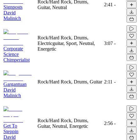
Rock/Hard Rock, Drums,
2:41
-
Signposts
Guitar, Neutral
David
Malinich
Rock/Hard Rock, Drums,
Electricguitar, Sport, Neutral,
3:07
-
Corporate
Energetic
Science
Chimperialist
Rock/Hard Rock, Drums, Guitar
2:11
-
Gargantuan
David
Malinich
Rock/Hard Rock, Drums,
2:56
-
Get To
Guitar, Neutral, Energetic
Steppin
David