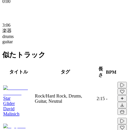
0:00
3:06
楽器
drums
guitar
似たトラック
長
タイトル
タグ
BPM
さ
Rock/Hard Rock, Drums,
Star
2:15
-
Guitar, Neutral
Glider
David
Malinich