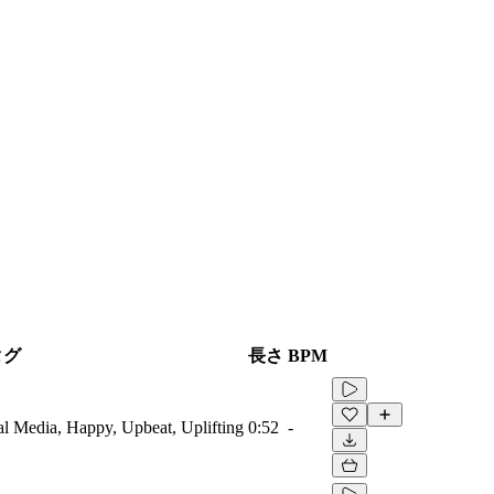
タグ
長さ
BPM
al Media, Happy, Upbeat, Uplifting
0:52
-