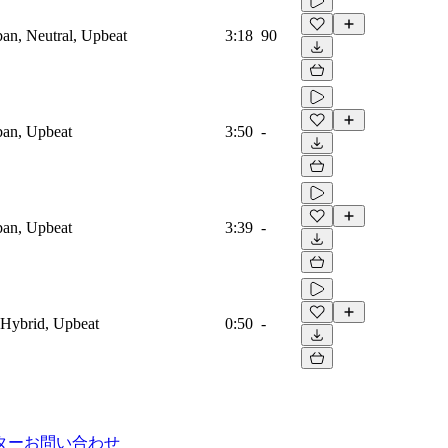
ban, Neutral, Upbeat
3:18
90
ban, Upbeat
3:50
-
ban, Upbeat
3:39
-
 Hybrid, Upbeat
0:50
-
ター
お問い合わせ