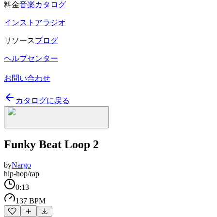
料金
音楽カタログ
インストアラジオ
リソース
ブログ
ヘルプセンター
お問い合わせ
カタログに戻る
Funky Beat Loop 2
by
Nargo
hip-hop/rap
0:13
137 BPM