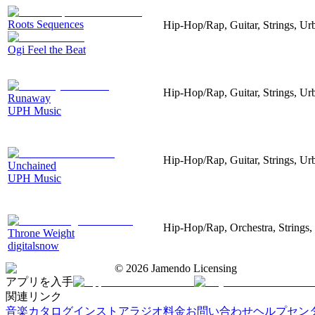
Roots Sequences
Hip-Hop/Rap, Guitar, Strings, Ur
Ogi Feel the Beat
Hip-Hop/Rap, Guitar, Strings, Ur
Runaway
UPH Music
Hip-Hop/Rap, Guitar, Strings, Ur
Unchained
UPH Music
Hip-Hop/Rap, Orchestra, Strings,
Throne Weight
digitalsnow
©
2026
Jamendo Licensing
アプリを入手
関連リンク
音楽カタログ
インストアラジオ
料金
お問い合わせ
ヘルプセン