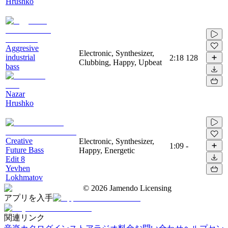
Hrushko
Aggresive
Electronic, Synthesizer,
industrial
2:18
128
Clubbing, Happy, Upbeat
bass
Nazar
Hrushko
Creative
Electronic, Synthesizer,
1:09
-
Future Bass
Happy, Energetic
Edit 8
Yevhen
Lokhmatov
©
2026
Jamendo Licensing
アプリを入手
関連リンク