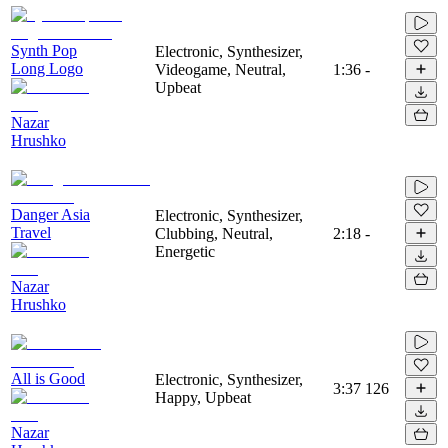
Synth Pop
Electronic, Synthesizer,
Long Logo
Videogame, Neutral,
1:36
-
Upbeat
Nazar
Hrushko
Danger Asia
Electronic, Synthesizer,
Travel
Clubbing, Neutral,
2:18
-
Energetic
Nazar
Hrushko
All is Good
Electronic, Synthesizer,
3:37
126
Happy, Upbeat
Nazar