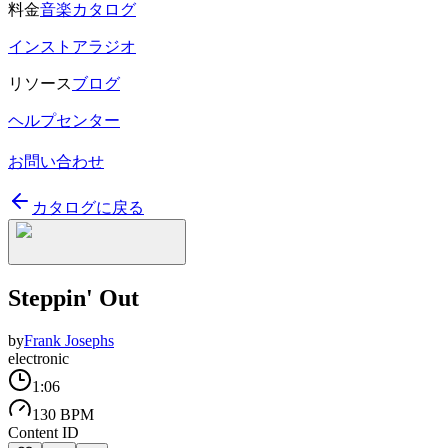
料金
音楽カタログ
インストアラジオ
リソース
ブログ
ヘルプセンター
お問い合わせ
カタログに戻る
Steppin' Out
by
Frank Josephs
electronic
1:06
130 BPM
Content ID