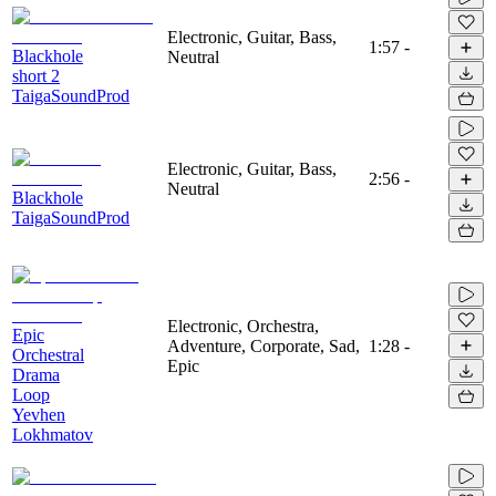
Electronic, Guitar, Bass,
1:57
-
Blackhole
Neutral
short 2
TaigaSoundProd
Electronic, Guitar, Bass,
2:56
-
Neutral
Blackhole
TaigaSoundProd
Electronic, Orchestra,
Epic
Adventure, Corporate, Sad,
1:28
-
Orchestral
Epic
Drama
Loop
Yevhen
Lokhmatov