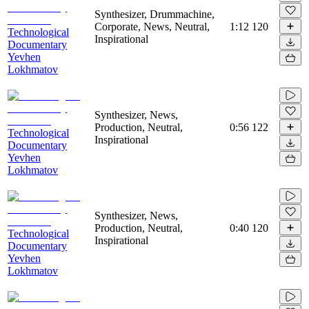
Synthesizer, Drummachine,
Corporate, News, Neutral,
1:12
120
Technological
Inspirational
Documentary
Yevhen
Lokhmatov
Synthesizer, News,
Production, Neutral,
0:56
122
Technological
Inspirational
Documentary
Yevhen
Lokhmatov
Synthesizer, News,
Production, Neutral,
0:40
120
Technological
Inspirational
Documentary
Yevhen
Lokhmatov