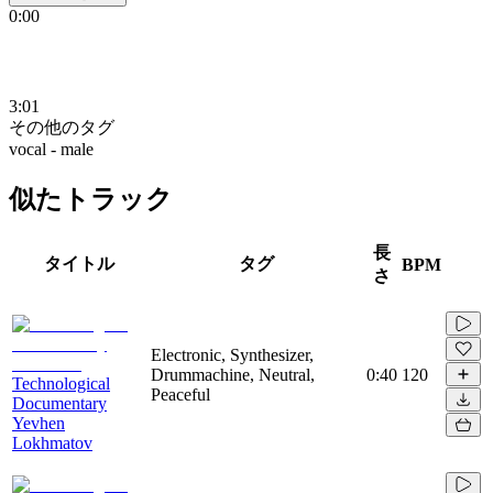
0:00
3:01
その他のタグ
vocal - male
似たトラック
長
タイトル
タグ
BPM
さ
Electronic, Synthesizer,
Drummachine, Neutral,
0:40
120
Technological
Peaceful
Documentary
Yevhen
Lokhmatov