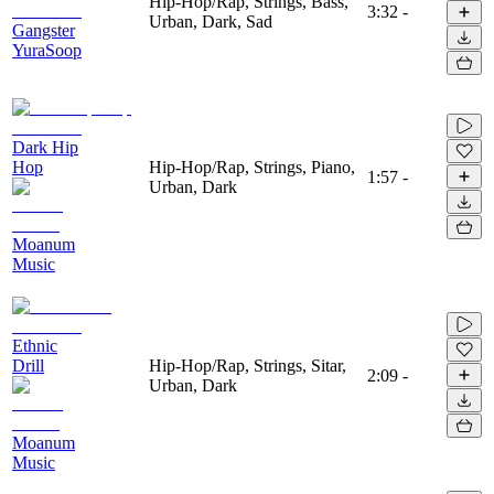
Hip-Hop/Rap, Strings, Bass,
3:32
-
Urban, Dark, Sad
Gangster
YuraSoop
Dark Hip
Hop
Hip-Hop/Rap, Strings, Piano,
1:57
-
Urban, Dark
Moanum
Music
Ethnic
Drill
Hip-Hop/Rap, Strings, Sitar,
2:09
-
Urban, Dark
Moanum
Music