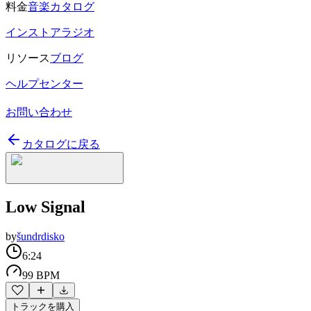
料金
音楽カタログ
インストアラジオ
リソース
ブログ
ヘルプセンター
お問い合わせ
カタログに戻る
Low Signal
by
šundrdisko
6:24
99 BPM
トラックを購入