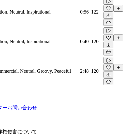
on, Neutral, Inspirational
0:56
122
on, Neutral, Inspirational
0:40
120
mmercial, Neutral, Groovy, Peaceful
2:48
120
ター
お問い合わせ
作権侵害について