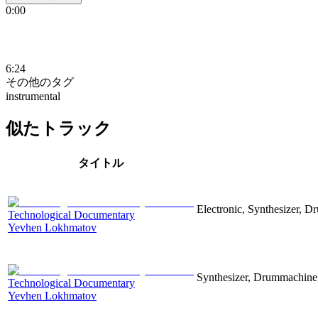
0:00
6:24
その他のタグ
instrumental
似たトラック
タイトル
Electronic, Synthesizer, D
Technological Documentary
Yevhen Lokhmatov
Synthesizer, Drummachine, 
Technological Documentary
Yevhen Lokhmatov