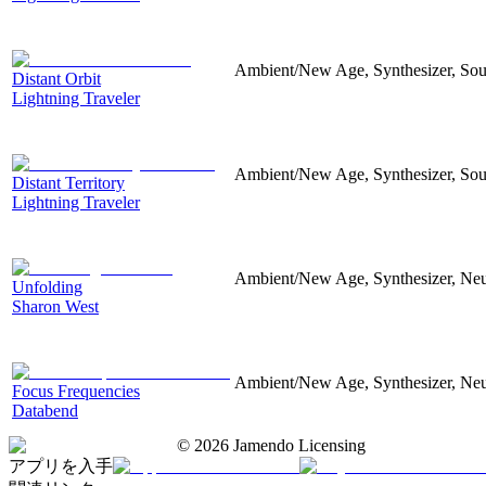
Ambient/New Age, Synthesizer, Sou
Distant Orbit
Lightning Traveler
Ambient/New Age, Synthesizer, Soun
Distant Territory
Lightning Traveler
Ambient/New Age, Synthesizer, Neu
Unfolding
Sharon West
Ambient/New Age, Synthesizer, Neu
Focus Frequencies
Databend
©
2026
Jamendo Licensing
アプリを入手