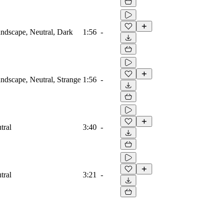
ndscape, Neutral, Dark
1:56
-
dscape, Neutral, Strange
1:56
-
tral
3:40
-
tral
3:21
-