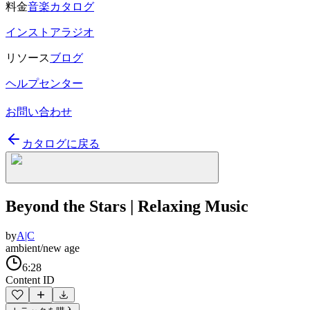
料金
音楽カタログ
インストアラジオ
リソース
ブログ
ヘルプセンター
お問い合わせ
カタログに戻る
Beyond the Stars | Relaxing Music
by
A|C
ambient/new age
6:28
Content ID