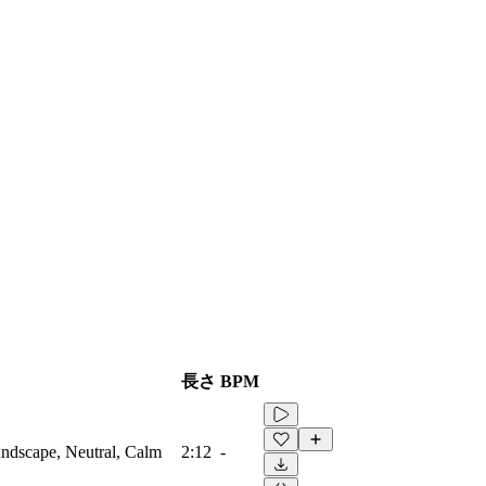
長さ
BPM
ndscape, Neutral, Calm
2:12
-