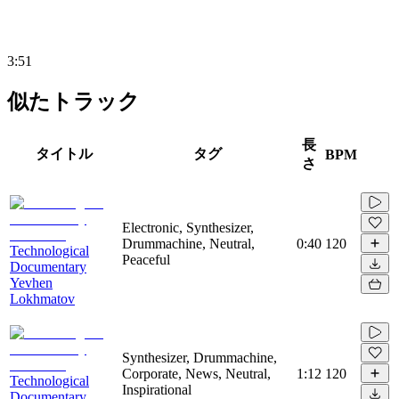
3:51
似たトラック
長
タイトル
タグ
BPM
さ
Electronic, Synthesizer,
Drummachine, Neutral,
0:40
120
Technological
Peaceful
Documentary
Yevhen
Lokhmatov
Synthesizer, Drummachine,
Corporate, News, Neutral,
1:12
120
Technological
Inspirational
Documentary