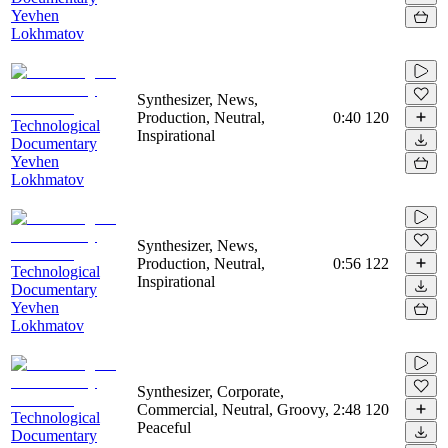
Yevhen
Lokhmatov
Synthesizer, News,
Production, Neutral,
0:40
120
Technological
Inspirational
Documentary
Yevhen
Lokhmatov
Synthesizer, News,
Production, Neutral,
0:56
122
Technological
Inspirational
Documentary
Yevhen
Lokhmatov
Synthesizer, Corporate,
Commercial, Neutral, Groovy,
2:48
120
Technological
Peaceful
Documentary