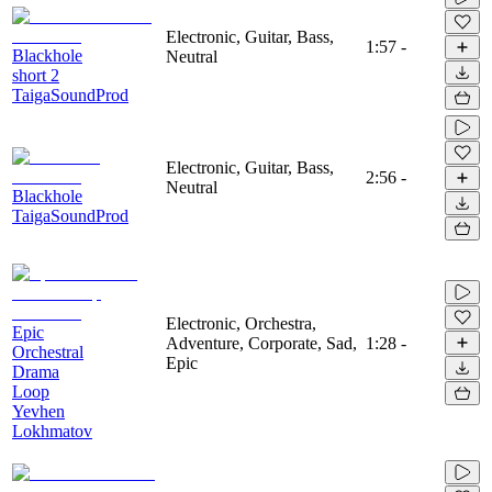
Electronic, Guitar, Bass,
1:57
-
Blackhole
Neutral
short 2
TaigaSoundProd
Electronic, Guitar, Bass,
2:56
-
Neutral
Blackhole
TaigaSoundProd
Electronic, Orchestra,
Epic
Adventure, Corporate, Sad,
1:28
-
Orchestral
Epic
Drama
Loop
Yevhen
Lokhmatov