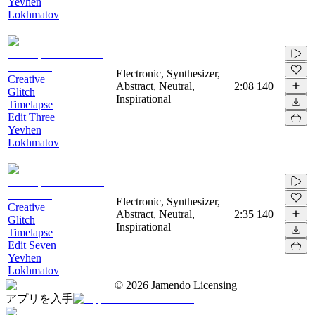
Yevhen
Lokhmatov
Electronic, Synthesizer,
Creative
Abstract, Neutral,
2:08
140
Glitch
Inspirational
Timelapse
Edit Three
Yevhen
Lokhmatov
Electronic, Synthesizer,
Creative
Abstract, Neutral,
2:35
140
Glitch
Inspirational
Timelapse
Edit Seven
Yevhen
Lokhmatov
©
2026
Jamendo Licensing
アプリを入手