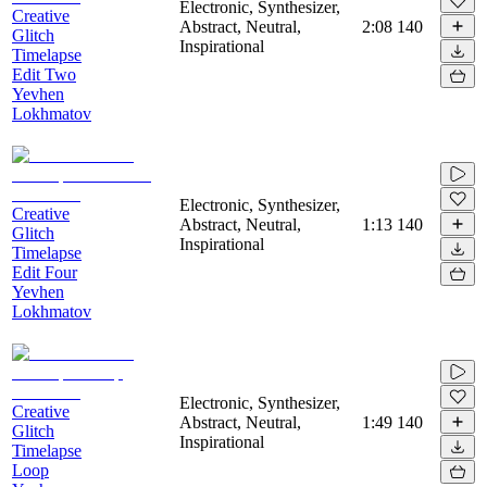
Electronic, Synthesizer,
Creative
Abstract, Neutral,
2:08
140
Glitch
Inspirational
Timelapse
Edit Two
Yevhen
Lokhmatov
Electronic, Synthesizer,
Creative
Abstract, Neutral,
1:13
140
Glitch
Inspirational
Timelapse
Edit Four
Yevhen
Lokhmatov
Electronic, Synthesizer,
Creative
Abstract, Neutral,
1:49
140
Glitch
Inspirational
Timelapse
Loop